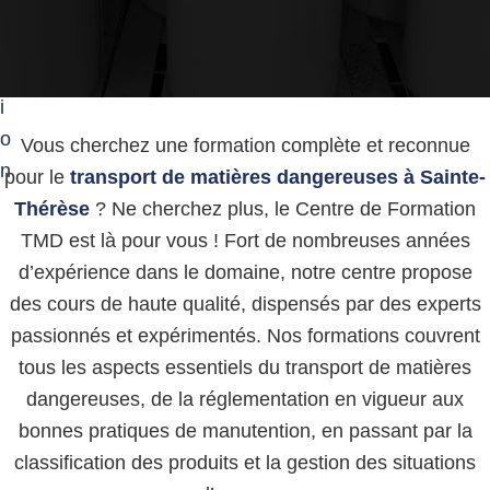
g
g
e
a
r
t
e
u
i
s
o
e
Vous cherchez une formation complète et reconnue
s
n
pour le
transport de matières dangereuses à Sainte-
Thérèse
? Ne cherchez plus, le Centre de Formation
TMD est là pour vous ! Fort de nombreuses années
d’expérience dans le domaine, notre centre propose
des cours de haute qualité, dispensés par des experts
passionnés et expérimentés. Nos formations couvrent
tous les aspects essentiels du transport de matières
dangereuses, de la réglementation en vigueur aux
bonnes pratiques de manutention, en passant par la
classification des produits et la gestion des situations