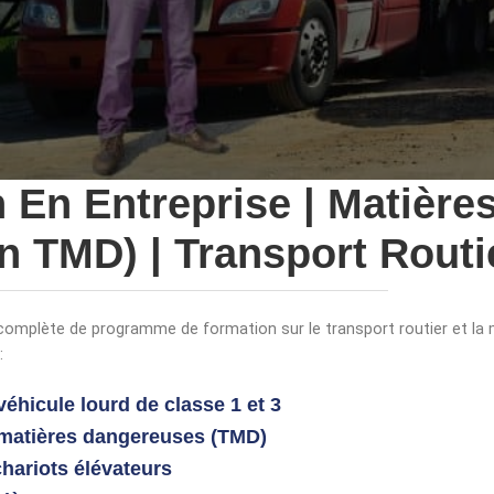
g
g
e
a
r
t
e
u
i
s
o
e
s
n
 En Entreprise | Matièr
n TMD) | Transport Routie
plète de programme de formation sur le transport routier et la ma
:
véhicule lourd de classe 1 et 3
 matières dangereuses (TMD)
hariots élévateurs