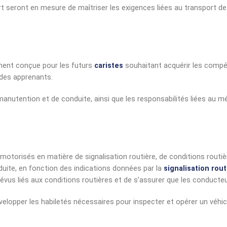
rt seront en mesure de maîtriser les exigences liées au transport d
ment conçue pour les futurs
caristes
souhaitant acquérir les compé
 des apprenants.
manutention et de conduite, ainsi que les responsabilités liées au mé
 motorisés en matière de signalisation routière, de conditions routi
duite, en fonction des indications données par la
signalisation rout
évus liés aux conditions routières et de s’assurer que les conducte
velopper les habiletés nécessaires pour inspecter et opérer un véhicu