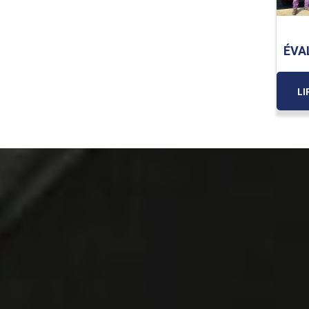
ÉVA
LI