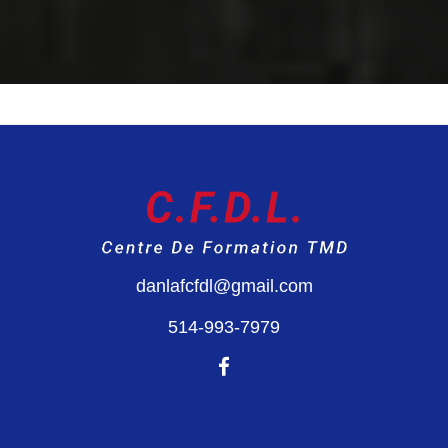
F
o
o
danlafcfdl@gmail.com
t
e
514-993-7979
r