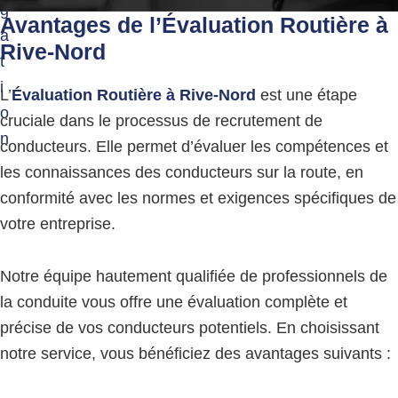
g
g
Avantages de l’
Évaluation Routière à
e
a
r
Rive-Nord
t
e
u
i
L’
Évaluation Routière
à Rive-Nord
est une étape
s
o
e
cruciale dans le processus de recrutement de
s
n
conducteurs. Elle permet d’évaluer les compétences et
les connaissances des conducteurs sur la route, en
conformité avec les normes et exigences spécifiques de
votre entreprise.
Notre équipe hautement qualifiée de professionnels de
la conduite vous offre une évaluation complète et
précise de vos conducteurs potentiels. En choisissant
notre service, vous bénéficiez des avantages suivants :