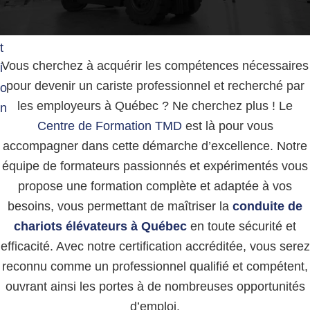
g
g
e
a
r
t
e
u
Vous cherchez à acquérir les compétences nécessaires
i
s
pour devenir un cariste professionnel et recherché par
o
e
s
les employeurs à Québec ? Ne cherchez plus ! Le
n
Centre de Formation TMD
est là pour vous
accompagner dans cette démarche d’excellence. Notre
équipe de formateurs passionnés et expérimentés vous
propose une formation complète et adaptée à vos
besoins, vous permettant de maîtriser la
conduite de
chariots élévateurs à Québec
en toute sécurité et
efficacité. Avec notre certification accréditée, vous serez
reconnu comme un professionnel qualifié et compétent,
ouvrant ainsi les portes à de nombreuses opportunités
d’emploi.