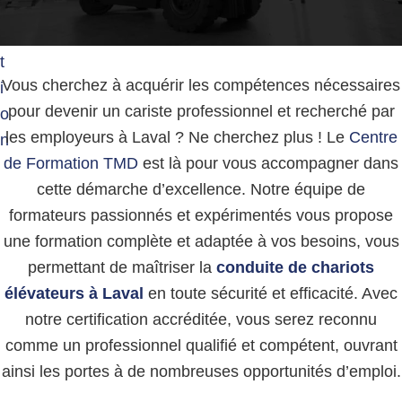
g
g
e
a
r
t
e
u
Vous cherchez à acquérir les compétences nécessaires
i
s
pour devenir un cariste professionnel et recherché par
o
e
s
les employeurs à Laval ? Ne cherchez plus ! Le
Centre
n
de Formation TMD
est là pour vous accompagner dans
cette démarche d’excellence. Notre équipe de
formateurs passionnés et expérimentés vous propose
une formation complète et adaptée à vos besoins, vous
permettant de maîtriser la
conduite de chariots
élévateurs à Laval
en toute sécurité et efficacité. Avec
notre certification accréditée, vous serez reconnu
comme un professionnel qualifié et compétent, ouvrant
ainsi les portes à de nombreuses opportunités d’emploi.