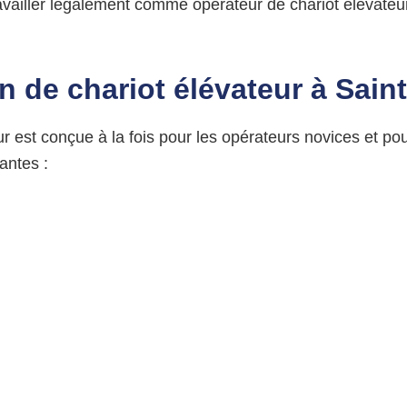
availler légalement comme opérateur de chariot élévateur
on de
chariot élévateur à
Sain
r est conçue à la fois pour les opérateurs novices et po
antes :