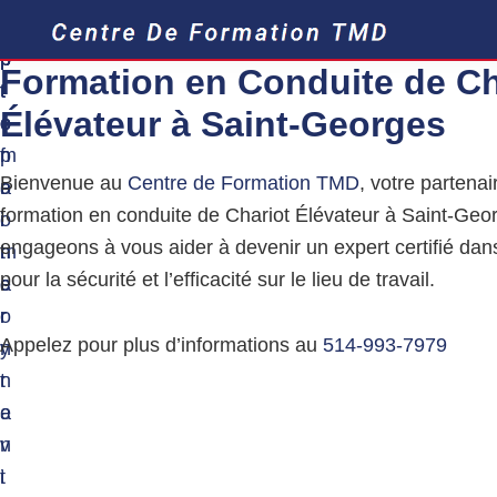
i
i
i
p
p
p
F
Formation en Conduite de
Ch
o
t
t
t
r
Élévateur à
Saint-Georges
o
o
o
m
p
m
f
a
t
Bienvenue au
Centre de Formation TMD
, votre partena
r
a
o
i
formation en conduite de Chariot Élévateur à Saint-Ge
i
i
o
o
n
engageons à vous aider à devenir un expert certifié dan
m
n
t
M
pour la sécurité et l’efficacité sur le lieu de travail.
a
c
e
a
t
r
o
r
i
Appelez pour plus d’informations au
514-993-7979
y
n
è
r
n
t
e
a
e
s
D
v
n
a
i
t
n