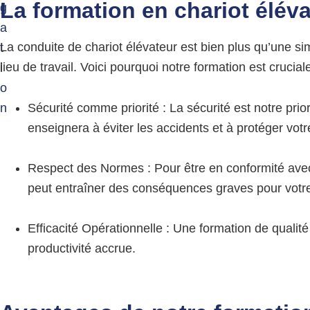
La formation en
chariot élév
g
g
e
a
r
La conduite de chariot élévateur est bien plus qu’une si
t
e
u
lieu de travail. Voici pourquoi notre formation est cruciale
i
s
o
e
s
n
Sécurité comme priorité : La sécurité est notre pri
enseignera à éviter les accidents et à protéger votr
Respect des Normes : Pour être en conformité avec 
peut entraîner des conséquences graves pour votre
Efficacité Opérationnelle : Une formation de qualité
productivité accrue.