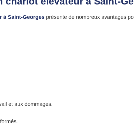
on
chariot élévateur à
Saint-G
ur à Saint-Georges
présente de nombreux avantages pour
avail et aux dommages.
 formés.