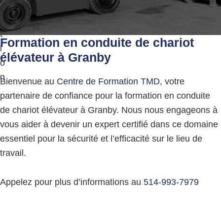
g
g
e
a
r
t
e
Formation en conduite de chariot
u
i
élévateur
à Granby
s
o
e
s
n
Bienvenue au
Centre de Formation TMD
, votre
partenaire de confiance pour la formation en conduite
de chariot élévateur à Granby. Nous nous engageons à
vous aider à devenir un expert certifié dans ce domaine
essentiel pour la sécurité et l’efficacité sur le lieu de
travail.
Appelez pour plus d’informations au
514-993-7979