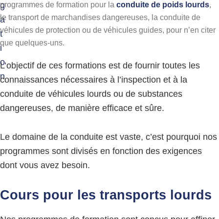
programmes de formation pour la
conduite de poids lourds
,
g
g
e
le transport de marchandises dangereuses, la conduite de
a
r
véhicules de protection ou de véhicules guides, pour n’en citer
t
e
que quelques-uns.
u
i
s
o
e
L’objectif de ces formations est de fournir toutes les
s
n
connaissances nécessaires à l’inspection et à la
conduite de véhicules lourds ou de substances
dangereuses, de manière efficace et sûre.
Le domaine de la conduite est vaste, c’est pourquoi nos
programmes sont divisés en fonction des exigences
dont vous avez besoin.
Cours pour les transports lourds